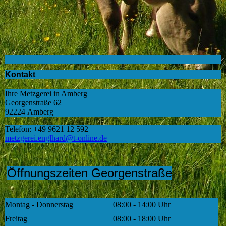
Kontakt
Ihre Metzgerei in Amberg
Georgenstraße 62
92224 Amberg
Telefon: +49 9621 12 592
metzgerei.englhard@t-online.de
Öffnungszeiten Georgenstraße
Montag - Donnerstag
08:00 - 14:00 Uhr
Freitag
08:00 - 18:00 Uhr